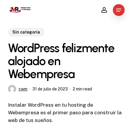
Skip
Menu
to
account
main
content
Sin categoría
WordPress felizmente
alojado en
Webempresa
cwm
31 de julio de 2023
2 min read
Instalar WordPress en tu hosting de
Webempresa es el primer paso para construir la
web de tus sueños.