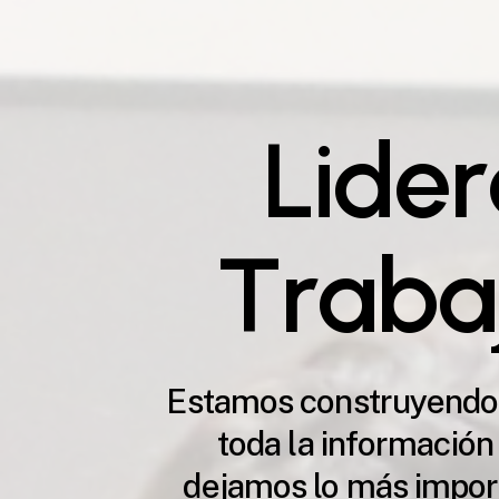
L
i
d
e
r
T
r
a
b
a
Estamos construyendo
toda la información 
dejamos lo más import