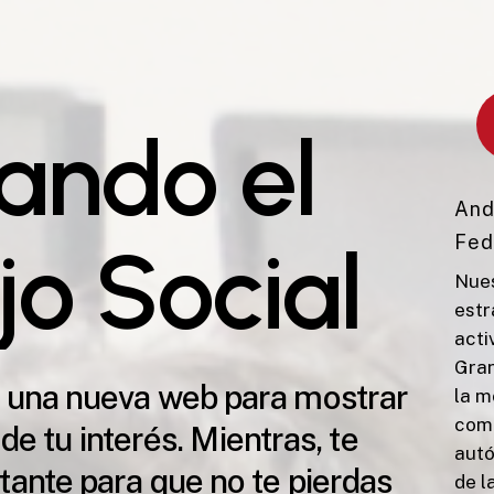
a
n
d
o
e
l
And
j
o
S
o
c
i
a
l
Fed
Nues
estr
acti
Gran
 una nueva web para mostrar
la m
comp
de tu interés. Mientras, te
autó
ante para que no te pierdas
de l