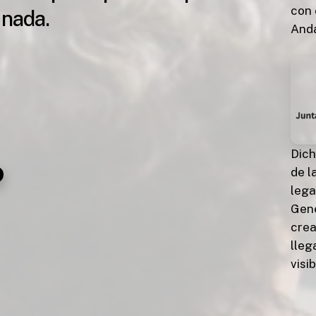
con 
nada.
Anda
Dich
de l
lega
Gene
crea
lleg
visi