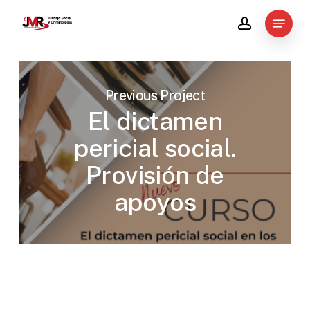
Skip
Menu
to
account
main
content
Previous Project
El dictamen
pericial social.
Provisión de
apoyos