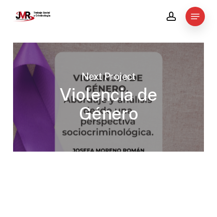
Skip
Menu
to
account
main
content
Next Project
Violencia de
Género