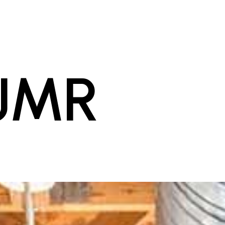
J
M
R