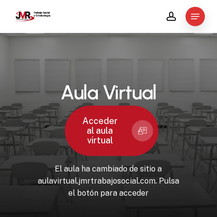
Skip
Menu
to
account
main
content
Aula Virtual
Acceder
al aula
virtual
El aula ha cambiado de sitio a
aulavirtual.jmrtrabajosocial.com. Pulsa
el botón para acceder